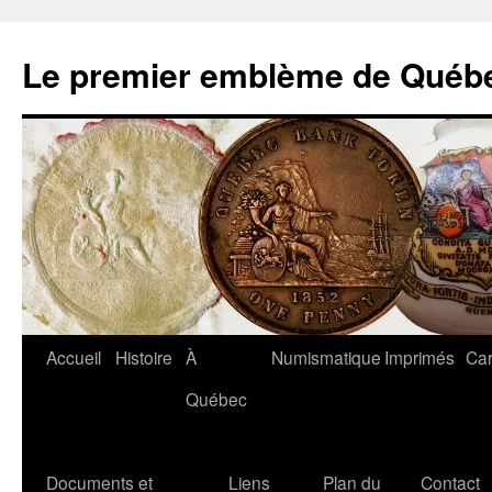
Aller
au
Le premier emblème de Québ
contenu
Accueil
Histoire
À
Numismatique
Imprimés
Car
Québec
Documents et
Liens
Plan du
Contact