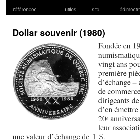
références
utiles
site
édimestr
Dollar souvenir (1980)
Fondée en 19
numismatique
vingt ans po
première pièc
d’échange – a
de commerce 
dirigeants de
d’en émettre 
20
anniversa
e
leur associati
une valeur d’échange de 1 $.