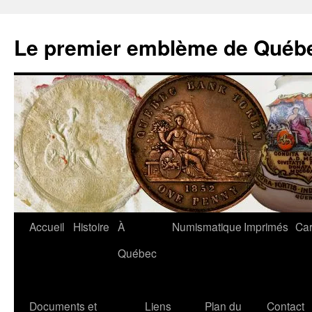
Aller
au
Le premier emblème de Québ
contenu
Accueil
Histoire
À
Numismatique
Imprimés
Car
Québec
Documents et
Liens
Plan du
Contact