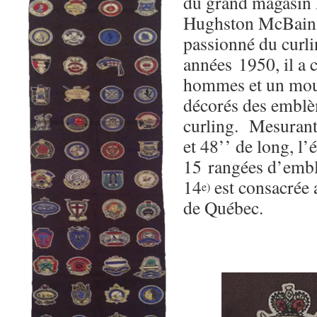
du grand magasin 
Hughston McBain é
passionné du curli
années 1950, il a 
hommes et un mou
décorés des emblè
curling. Mesurant
et 48’’ de long, l
15 rangées d’embl
14
est consacrée 
e)
de Québec.