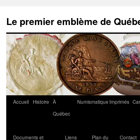
Aller
au
Le premier emblème de Québ
contenu
Accueil
Histoire
À
Numismatique
Imprimés
Car
Québec
Documents et
Liens
Plan du
Contact