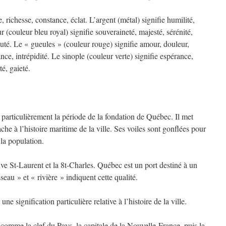
ce, richesse, constance, éclat. L’argent (métal) signifie humilité,
zur (couleur bleu royal) signifie souveraineté, majesté, sérénité,
yauté. Le « gueules » (couleur rouge) signifie amour, douleur,
nce, intrépidité. Le sinople (couleur verte) signifie espérance,
é, gaieté.
ticulièrement la période de la fondation de Québec. Il met
ache à l’histoire maritime de la ville. Ses voiles sont gonflées pour
 la population.
St-Laurent et la 8t-Charles. Québec est un port destiné à un
au » et « rivière » indiquent cette qualité.
gnification particulière relative à l’histoire de la ville.
comme la clef du Pays, la capitale de la Nouvelle-France, puis la