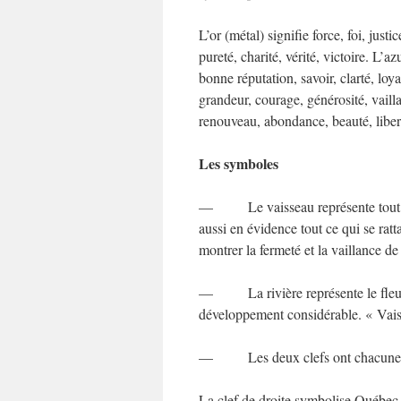
L’or (métal) signifie force, foi, justi
pureté, charité, vérité, victoire. L’a
bonne réputation, savoir, clarté, lo
grandeur, courage, générosité, vailla
renouveau, abondance, beauté, libert
Les symboles
— Le vaisseau représente tout par
aussi en évidence tout ce qui se ratt
montrer la fermeté et la vaillance de
— La rivière représente le fleuve 
développement considérable. « Vaisse
— Les deux clefs ont chacune une si
La clef de droite symbolise Québec 