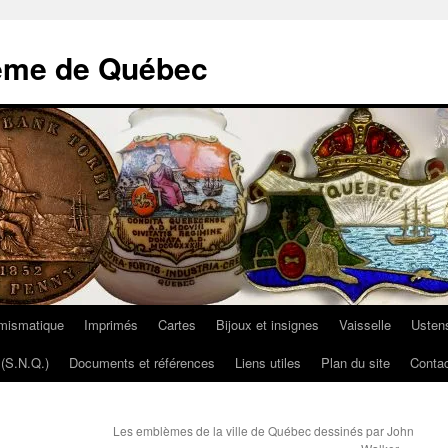
ème de Québec
mismatique
Imprimés
Cartes
Bijoux et insignes
Vaisselle
Ustens
(S.N.Q.)
Documents et références
Liens utiles
Plan du site
Contac
Les emblèmes de la ville de Québec dessinés par John