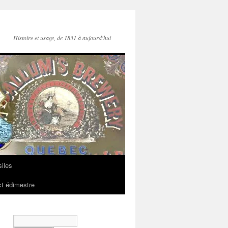
Histoire et usage, de 1831 à aujourd'hui
iles
t édimestre