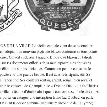
A VILLE: La vieille capitale vient de se réconcilier
e en adoptant un nouveau projet de blason conforme en tous points
euse. On voit ci-dessus à gauche le nouveau blason et à droite
lé sur les documents officiels de la municipalité. Les nouvelles
mélioration sur les anciennes. Comme on peut le constater, le
licité et d’une grande beauté. Il est aussi très significatif. Sa
e l’ancienne. Ses couleurs sont or, argent, rouge, bleu royal et
ente le vaisseau de Champlain, le « Don de Dieu »: la St-Charles
la ville; la feuille d’érable ainsi que la couronne, symbole des villes
 de porter en exergue une inscription latine (au Québec. on parle
Il y avait la déesse Strenua (une illustre inconnue de l’Olympe) ;