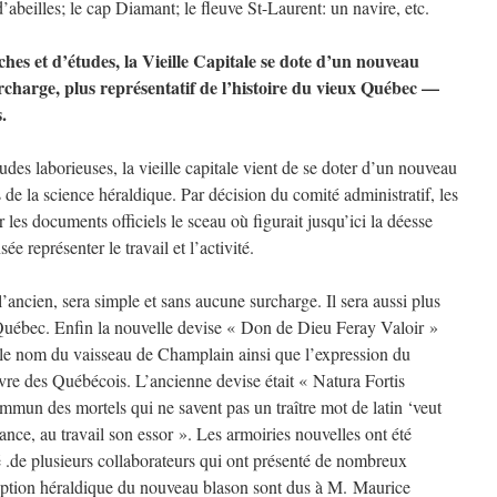
beilles; le cap Diamant; le fleuve St-Laurent: un navire, etc.
hes et d’études, la Vieille Capitale se dote d’un nouveau
urcharge, plus représentatif de l’histoire du vieux Québec —
.
des laborieuses, la vieille capitale vient de se doter d’un nouveau
de la science héraldique. Par décision du comité administratif, les
les documents officiels le sceau où figurait jusqu’ici la déesse
e représenter le travail et l’activité.
’ancien, sera simple et sans aucune surcharge. Il sera aussi plus
x Québec. Enfin la nouvelle devise « Don de Dieu Feray Valoir »
 le nom du vaisseau de Champlain ainsi que l’expression du
ivre des Québécois. L’ancienne devise était « Natura Fortis
ommun des mortels qui ne savent pas un traître mot de latin ‘veut
ssance, au travail son essor ». Les armoiries nouvelles ont été
é .de plusieurs collaborateurs qui ont présenté de nombreux
cription héraldique du nouveau blason sont dus à M. Maurice