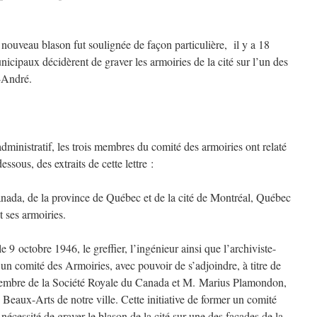
n nouveau blason fut soulignée de façon particulière, il y a 18
nicipaux décidèrent de graver les armoiries de la cité sur l’un des
-André.
dministratif, les trois membres du comité des armoiries ont relaté
ssous, des extraits de cette lettre :
nada, de la province de Québec et de la cité de Montréal, Québec
t ses armoiries.
9 octobre 1946, le greffier, l’ingénieur ainsi que l’archiviste-
er un comité des Armoiries, avec pouvoir de s’adjoindre, à titre de
membre de la Société Royale du Canada et M. Marius Plamondon,
s Beaux-Arts de notre ville. Cette initiative de former un comité
nécessité de graver le blason de la cité sur une des façades de la