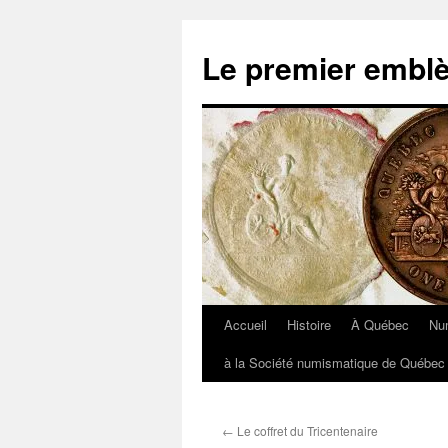
Aller
au
Le premier embl
contenu
Accueil
Histoire
À Québec
Nu
à la Société numismatique de Québec 
←
Le coffret du Tricentenaire