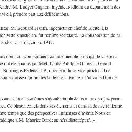
-André. M. Ludger Gagnon, ingénieur-adjoint du département des
invité à prendre part aux délibérations.
lisait M. Édouard Flamel, ingénieur en chef de la cité, à la
chiviste-statisticien, fut nommé secrétaire. La collaboration de M.
emandée le 18 décembre 1947.
riés dont tous comportaient comme meuble principal le vaisseau
ise ont été soumis par MM. l’abbé Adolphe Garneau, Gérard
Burroughs Pelletier, I.P., directeur du service provincial de
à son esquisse d’armoiries la devise suivante « J’ai vu le Don de
ressantes en elles-mêmes s’ajoutèrent plusieurs autres projets parmi
met. Ce blason concis dans ses éléments et dans sa devise renferme
 même temps que des perspectives 1nmenses d’avenir. Nous en
éraldique à M. Maurice Brodeur, héraldiste réputé. »