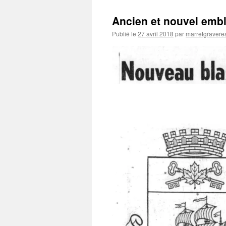
Ancien et nouvel embl
Publié le
27 avril 2018
par
marretgravere