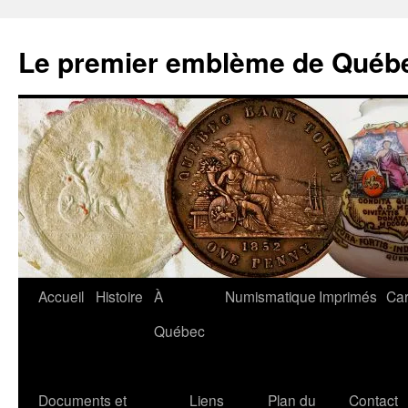
Aller
au
Le premier emblème de Québ
contenu
Accueil
Histoire
À
Numismatique
Imprimés
Car
Québec
Documents et
Liens
Plan du
Contact