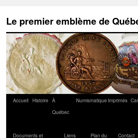
Aller
au
Le premier emblème de Québ
contenu
Accueil
Histoire
À
Numismatique
Imprimés
Car
Québec
Documents et
Liens
Plan du
Contact