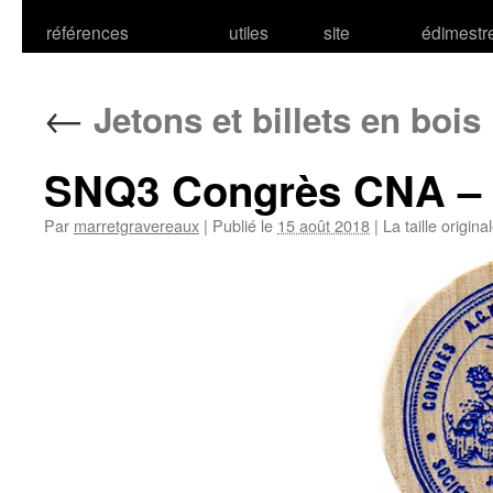
références
utiles
site
édimestr
←
Jetons et billets en bois
SNQ3 Congrès CNA –
Par
marretgravereaux
|
Publié le
15 août 2018
|
La taille origina