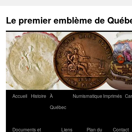
Aller
au
Le premier emblème de Québ
contenu
Accueil
Histoire
À
Numismatique
Imprimés
Car
Québec
Documents et
Liens
Plan du
Contact