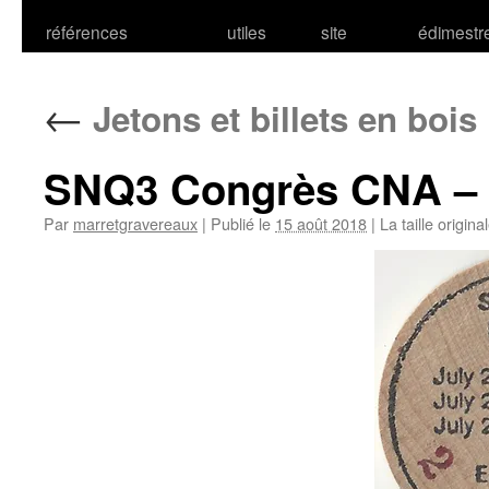
références
utiles
site
édimestr
←
Jetons et billets en bois
SNQ3 Congrès CNA – 
Par
marretgravereaux
|
Publié le
15 août 2018
|
La taille origina