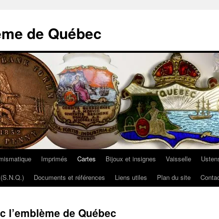
ème de Québec
mismatique
Imprimés
Cartes
Bijoux et insignes
Vaisselle
Ustens
(S.N.Q.)
Documents et références
Liens utiles
Plan du site
Contac
vec l’emblème de Québec