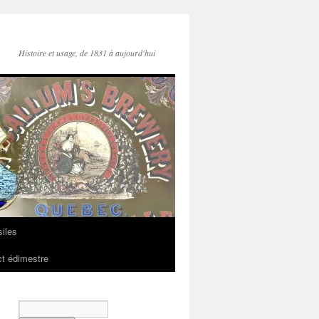
Histoire et usage, de 1831 à aujourd'hui
iles
t édimestre