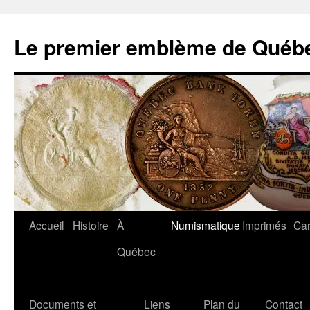
Aller
au
Le premier emblème de Québ
contenu
Accueil
Histoire
À
Numismatique
Imprimés
Car
Québec
Documents et
Liens
Plan du
Contact