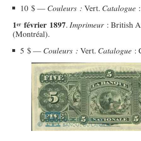
10 $ —
Couleurs :
Vert.
Catalogue
:
1
février 1897
.
Imprimeur
: British 
er
(Montréal).
5 $ —
Couleurs :
Vert.
Catalogue
: 