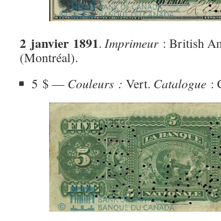
2 janvier 1891
.
Imprimeur
: British A
(Montréal).
5 $ —
Couleurs :
Vert.
Catalogue
: 