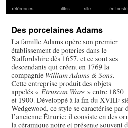
références
utiles
site
édimestr
Des porcelaines Adams
La famille Adams opère son premier
établissement de poteries dans le
Staffordshire dès 1657, et ce sont ses
descendants qui créent en 1769 la
compagnie
William Adams & Sons
.
Cette entreprise produit des objets
appelés «
Etruscan Ware
» entre 1850
et 1900. Développé à la fin du XVIII
si
e
Wedgewood, ce style se caractérise par d
l’ancienne Étrurie; il consiste en des o
la céramique noire et présente souvent d