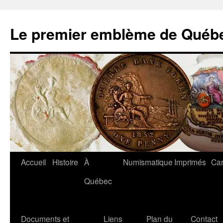
Aller
au
Le premier emblème de Québ
contenu
Accueil
Histoire
À
Numismatique
Imprimés
Car
Québec
Documents et
Liens
Plan du
Contact