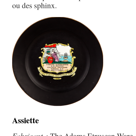
ou des sphinx.
Assiette
Fabricant
:
The Adams Etruscan Ware.