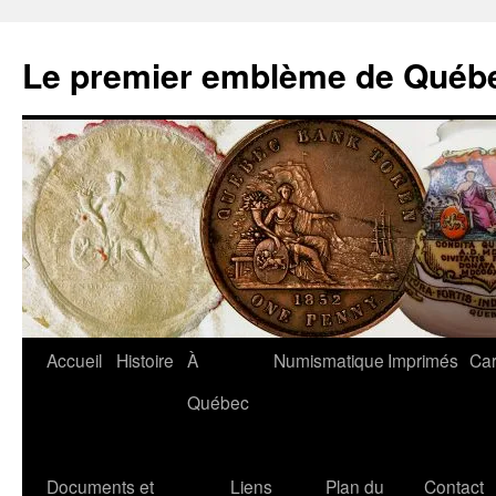
Aller
au
Le premier emblème de Québ
contenu
Accueil
Histoire
À
Numismatique
Imprimés
Car
Québec
Documents et
Liens
Plan du
Contact