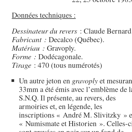
Données techniques :
Dessinateur du revers
: Claude Bernard
Fabricant :
Decalco (Québec).
Matériau :
Gravoply.
Forme :
Dodécagonale.
Tirage
: 470 (tous numérotés)
Un autre jeton en
gravoply
et mesuran
33mm a été émis avec l’emblème de l
S.N.Q. Il présente, au revers, des
armoiries et, en légende, les
inscriptions « André M. Slivitzky » e
« Numismate et Historien ». Celles-c
sont gravées en noir sur un fond de