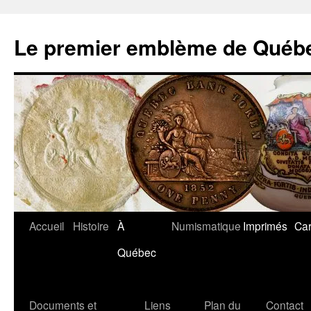
Aller
au
Le premier emblème de Québ
contenu
Accueil
Histoire
À
Numismatique
Imprimés
Car
Québec
Documents et
Liens
Plan du
Contact