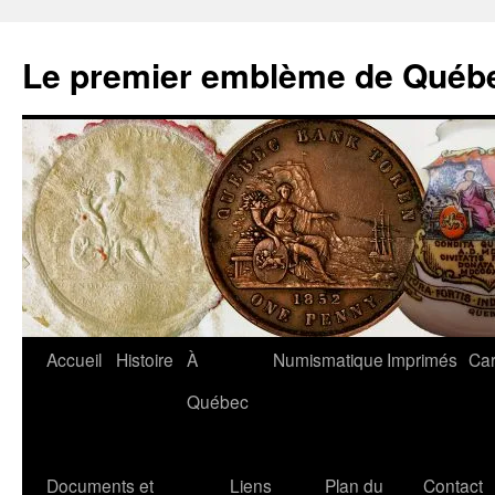
Aller
au
Le premier emblème de Québ
contenu
Accueil
Histoire
À
Numismatique
Imprimés
Car
Québec
Documents et
Liens
Plan du
Contact