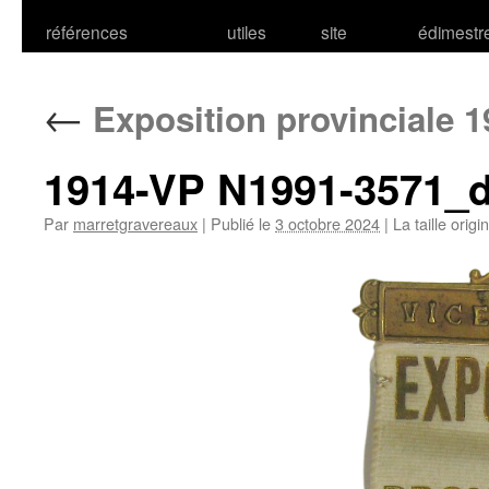
références
utiles
site
édimestr
←
Exposition provinciale 1
1914-VP N1991-3571_
Par
marretgravereaux
|
Publié le
3 octobre 2024
|
La taille origi