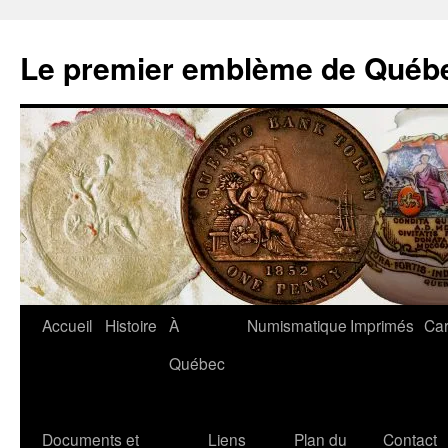
Aller
au
Le premier emblème de Québ
contenu
Accueil
Histoire
À
Numismatique
Imprimés
Car
Québec
Documents et
Liens
Plan du
Contact