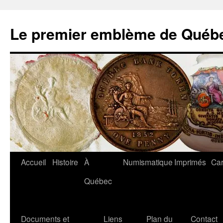
Aller
au
Le premier emblème de Québ
contenu
Accueil
Histoire
À
Numismatique
Imprimés
Car
Québec
Documents et
Liens
Plan du
Contact