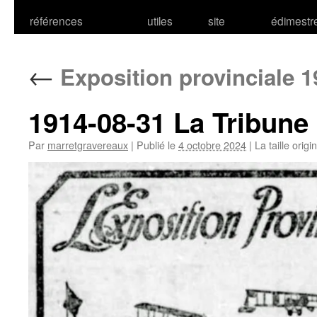
références
utiles
site
édimestr
←
Exposition provinciale 1
1914-08-31 La Tribune
Par
marretgravereaux
|
Publié le
4 octobre 2024
|
La taille origi