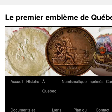
Aller
au
Le premier emblème de Québ
contenu
Accueil
Histoire
À
Numismatique
Imprimés
Car
Québec
Documents et
Liens
Plan du
Contact