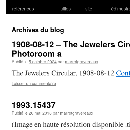
références
utiles
site
édimestr
Archives du blog
1908-08-12 – The Jewelers Cir
Photoroom a
Publié le
5 octobre 2024
par
marretgravereaux
The Jewelers Circular, 1908-08-12
Cont
Laisser un commentaire
1993.15437
Publié le
26 mai 2018
par
marretgravereaux
(Image en haute résolution disponible .t