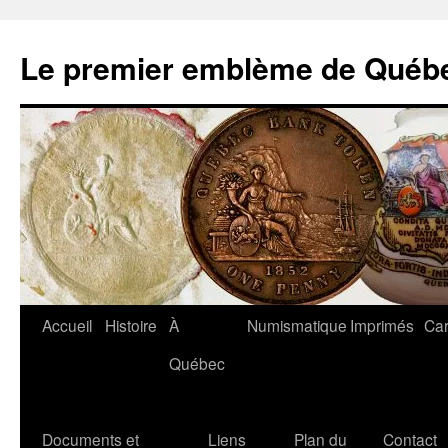
Aller
au
Le premier emblème de Québ
contenu
Accueil
Histoire
À
Numismatique
Imprimés
Car
Québec
Documents et
Liens
Plan du
Contact