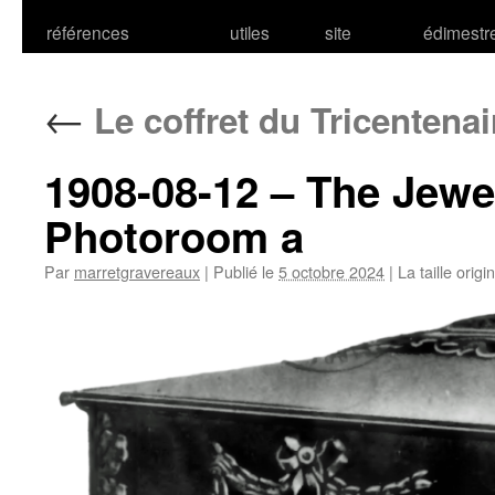
références
utiles
site
édimestr
←
Le coffret du Tricentenai
1908-08-12 – The Jewel
Photoroom a
Par
marretgravereaux
|
Publié le
5 octobre 2024
|
La taille origi