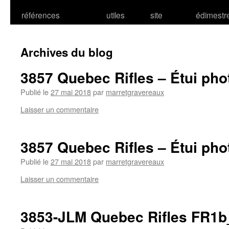
références
utiles
site
édimestr
Archives du blog
3857 Quebec Rifles – Étui pho
Publié le
27 mai 2018
par
marretgravereaux
Laisser un commentaire
3857 Quebec Rifles – Étui pho
Publié le
27 mai 2018
par
marretgravereaux
Laisser un commentaire
3853-JLM Quebec Rifles FR1