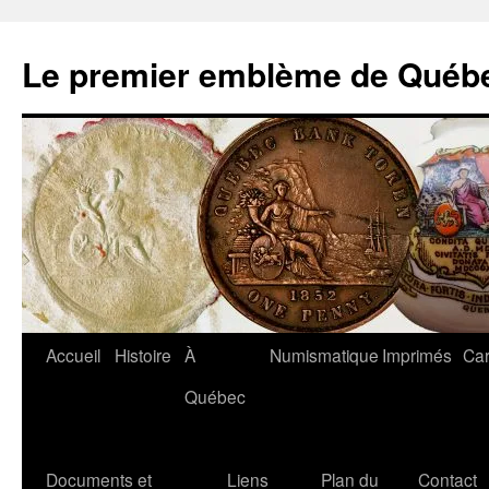
Aller
au
Le premier emblème de Québ
contenu
Accueil
Histoire
À
Numismatique
Imprimés
Car
Québec
Documents et
Liens
Plan du
Contact