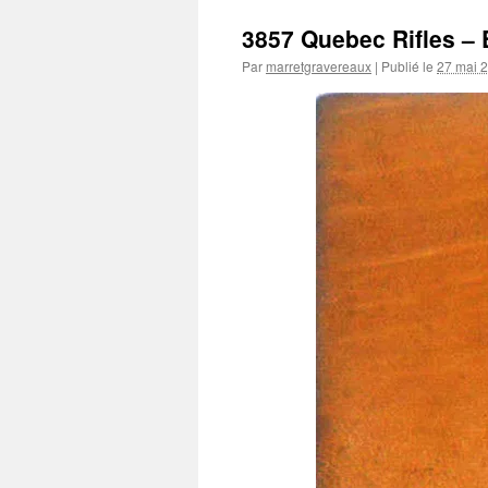
3857 Quebec Rifles – 
Par
marretgravereaux
|
Publié le
27 mai 