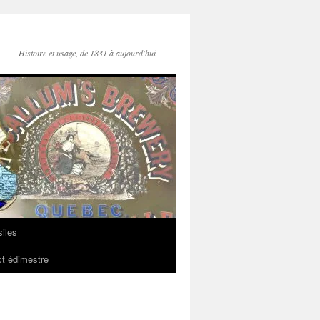
Histoire et usage, de 1831 à aujourd'hui
iles
t édimestre