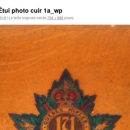
Étui photo cuir 1a_wp
2018
|
La taille originale est de
764 × 886
pixels