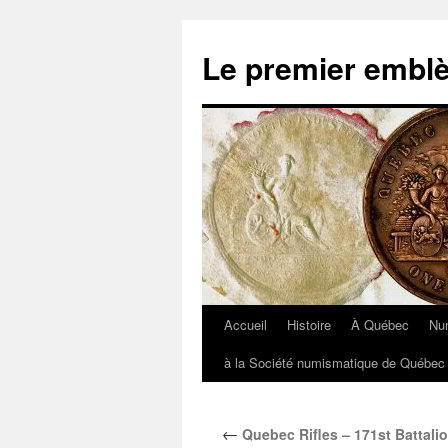
Aller
au
Le premier embl
contenu
Accueil
Histoire
À Québec
Nu
à la Société numismatique de Québec 
←
Quebec Rifles – 171st Battali