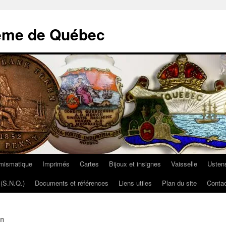
ème de Québec
mismatique
Imprimés
Cartes
Bijoux et insignes
Vaisselle
Ustens
(S.N.Q.)
Documents et références
Liens utiles
Plan du site
Contac
on