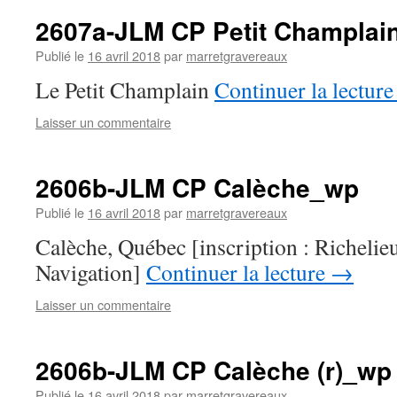
2607a-JLM CP Petit Champlai
Publié le
16 avril 2018
par
marretgravereaux
Le Petit Champlain
Continuer la lectur
Laisser un commentaire
2606b-JLM CP Calèche_wp
Publié le
16 avril 2018
par
marretgravereaux
Calèche, Québec [inscription : Richelie
Navigation]
Continuer la lecture
→
Laisser un commentaire
2606b-JLM CP Calèche (r)_wp
Publié le
16 avril 2018
par
marretgravereaux