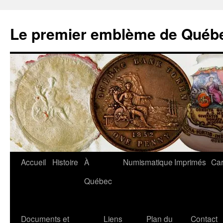
Aller
au
Le premier emblème de Québ
contenu
Accueil
Histoire
À
Numismatique
Imprimés
Car
Québec
Documents et
Liens
Plan du
Contact