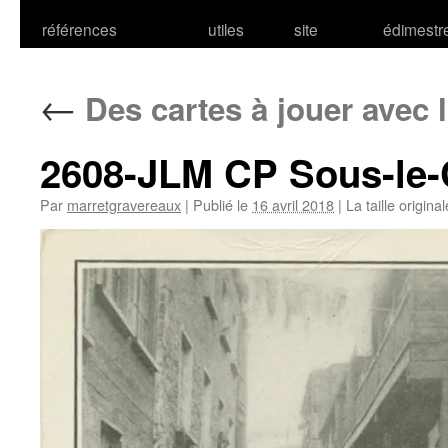
références
utiles
site
édimestr
←
Des cartes à jouer avec
2608-JLM CP Sous-le
Par
marretgravereaux
|
Publié le
16 avril 2018
|
La taille origina