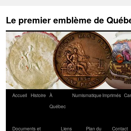
Aller
au
Le premier emblème de Québ
contenu
Accueil
Histoire
À
Numismatique
Imprimés
Car
Québec
Documents et
Liens
Plan du
Contact