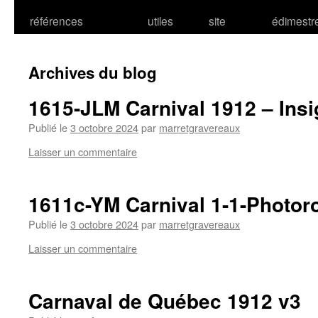
références
utiles
site
édimestr
Archives du blog
1615-JLM Carnival 1912 – Ins
Publié le
3 octobre 2024
par
marretgravereaux
Laisser un commentaire
1611c-YM Carnival 1-1-Photor
Publié le
3 octobre 2024
par
marretgravereaux
Laisser un commentaire
Carnaval de Québec 1912 v3