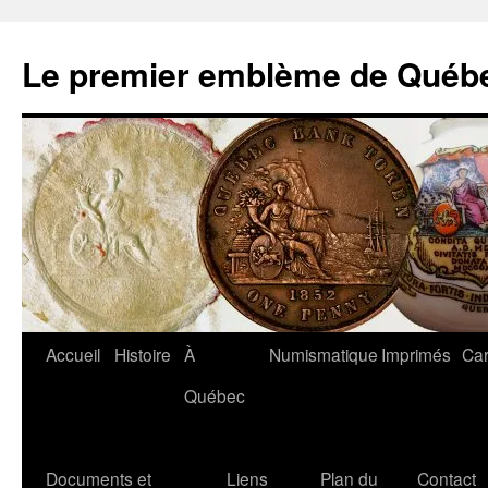
Aller
au
Le premier emblème de Québ
contenu
Accueil
Histoire
À
Numismatique
Imprimés
Car
Québec
Documents et
Liens
Plan du
Contact