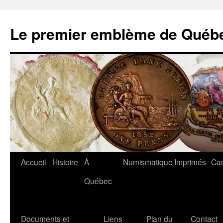
Aller
au
Le premier emblème de Québ
contenu
Accueil
Histoire
À
Numismatique
Imprimés
Car
Québec
Documents et
Liens
Plan du
Contact