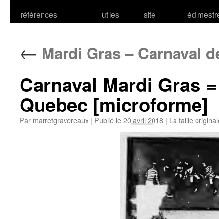
références
utiles
site
édimestr
←
Mardi Gras – Carnaval d
Carnaval Mardi Gras =
Quebec [microforme]
Par
marretgravereaux
|
Publié le
20 avril 2018
|
La taille origina