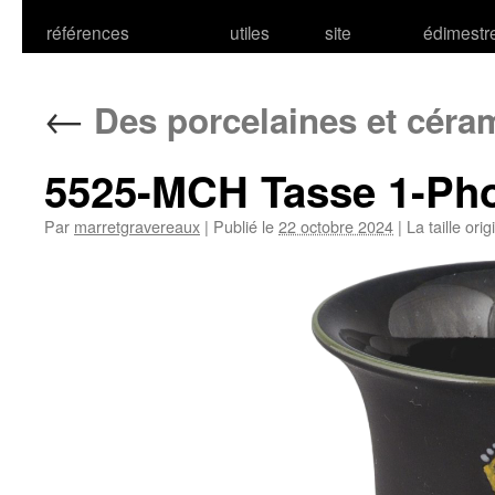
références
utiles
site
édimestr
←
Des porcelaines et cér
5525-MCH Tasse 1-Ph
Par
marretgravereaux
|
Publié le
22 octobre 2024
|
La taille ori