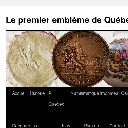
Aller
au
Le premier emblème de Québ
contenu
Accueil
Histoire
À
Numismatique
Imprimés
Car
Québec
Documents et
Liens
Plan du
Contact