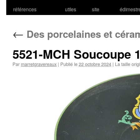
références
utiles
site
édimestr
←
Des porcelaines et cér
5521-MCH Soucoupe 1
Par
marretgravereaux
|
Publié le
22 octobre 2024
|
La taille ori