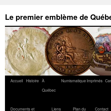
Aller
au
Le premier emblème de Québ
contenu
Accueil
Histoire
À
Numismatique
Imprimés
Car
Québec
Documents et
Liens
Plan du
Contact