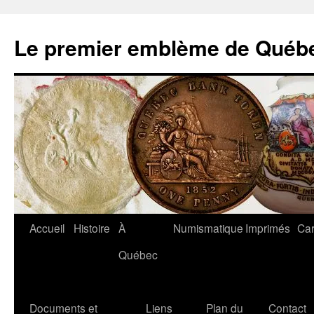
Aller
au
Le premier emblème de Québ
contenu
Accueil
Histoire
À
Numismatique
Imprimés
Car
Québec
Documents et
Liens
Plan du
Contact