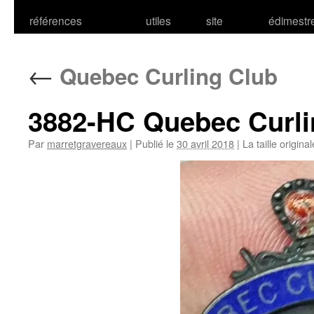
références
utiles
site
édimestr
←
Quebec Curling Club
3882-HC Quebec Curli
Par
marretgravereaux
|
Publié le
30 avril 2018
|
La taille origina