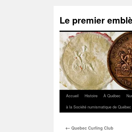
Aller
au
Le premier embl
contenu
Accueil
Histoire
À Québec
Nu
à la Société numismatique de Québec 
←
Quebec Curling Club