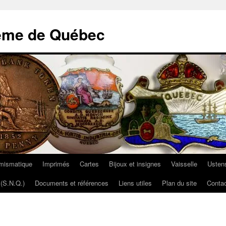
ème de Québec
mismatique
Imprimés
Cartes
Bijoux et insignes
Vaisselle
Ustens
(S.N.Q.)
Documents et références
Liens utiles
Plan du site
Contac