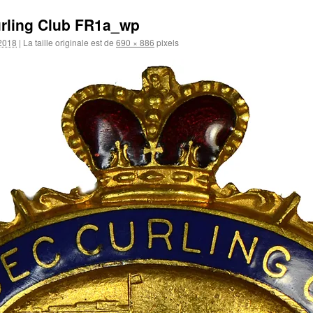
rling Club FR1a_wp
 2018
|
La taille originale est de
690 × 886
pixels