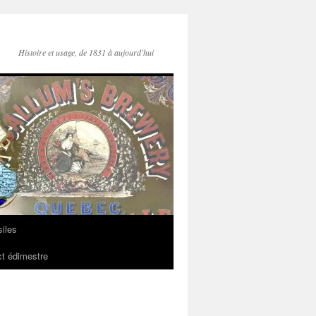
Histoire et usage, de 1831 à aujourd'hui
iles
t édimestre