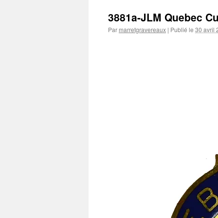
3881a-JLM Quebec Cu
Par
marretgravereaux
|
Publié le
30 avril