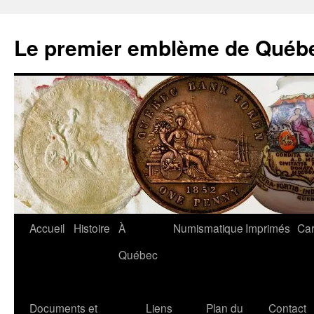
Aller
au
Le premier emblème de Québ
contenu
Accueil
Histoire
À
Numismatique
Imprimés
Car
Québec
Documents et
Liens
Plan du
Contact