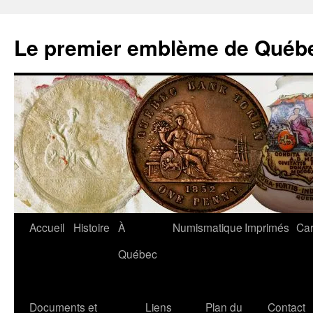
Aller
au
Le premier emblème de Québ
contenu
Accueil
Histoire
À
Numismatique
Imprimés
Car
Québec
Documents et
Liens
Plan du
Contact