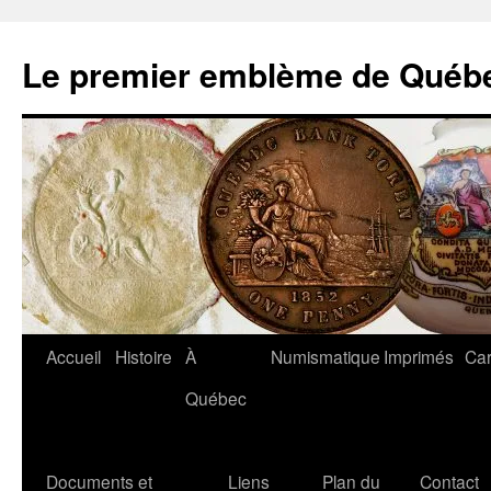
Aller
au
Le premier emblème de Québ
contenu
Accueil
Histoire
À
Numismatique
Imprimés
Car
Québec
Documents et
Liens
Plan du
Contact