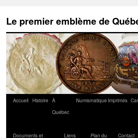
Aller
au
Le premier emblème de Québ
contenu
Accueil
Histoire
À
Numismatique
Imprimés
Car
Québec
Documents et
Liens
Plan du
Contact