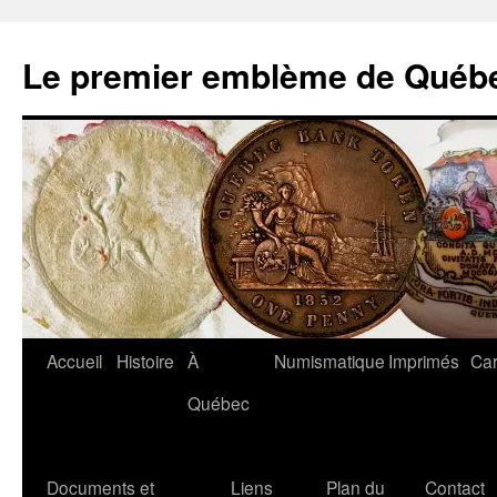
Aller
au
Le premier emblème de Québ
contenu
Accueil
Histoire
À
Numismatique
Imprimés
Car
Québec
Documents et
Liens
Plan du
Contact