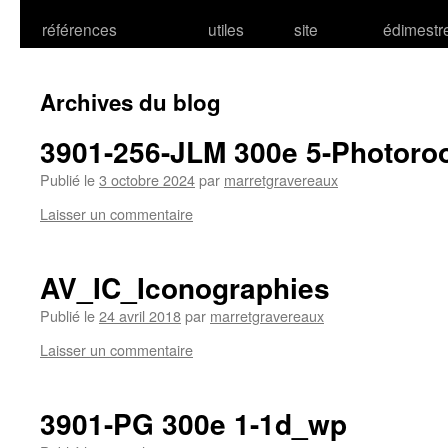
références
utiles
site
édimestr
Archives du blog
3901-256-JLM 300e 5-Photoro
Publié le
3 octobre 2024
par
marretgravereaux
Laisser un commentaire
AV_IC_Iconographies
Publié le
24 avril 2018
par
marretgravereaux
Laisser un commentaire
3901-PG 300e 1-1d_wp