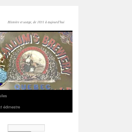
Histoire et usage, de 1831 à aujourd'hui
iles
t édimestre