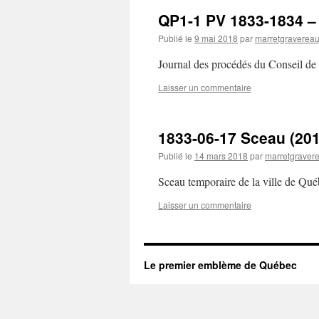
QP1-1 PV 1833-1834 –
Publié le
9 mai 2018
par
marretgraverea
Journal des procédés du Conseil de
Laisser un commentaire
1833-06-17 Sceau (20
Publié le
14 mars 2018
par
marretgraver
Sceau temporaire de la ville de Qu
Laisser un commentaire
Le premier emblème de Québec