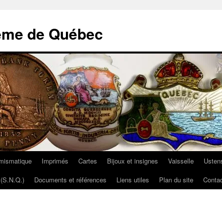
ème de Québec
mismatique
Imprimés
Cartes
Bijoux et insignes
Vaisselle
Ustens
(S.N.Q.)
Documents et références
Liens utiles
Plan du site
Contac