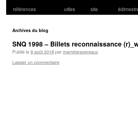
références
utiles
site
édimestr
Archives du blog
SNQ 1998 – Billets reconnaissance (r)_
Publié le
9 août 2018
par
marretgravereaux
Laisser un commentaire