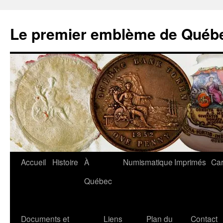
Aller
au
Le premier emblème de Québ
contenu
Accueil
Histoire
À
Numismatique
Imprimés
Car
Québec
Documents et
Liens
Plan du
Contact