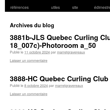
références
utiles
site
édimestr
Archives du blog
3881b-JLS Quebec Curling Clu
18_007c)-Photoroom a_50
Publié le
11 octobre 2024
par
marretgravereaux
Laisser un commentaire
3888-HC Quebec Curling Club
Publié le
8 octobre 2024
par
marretgravereaux
Laisser un commentaire