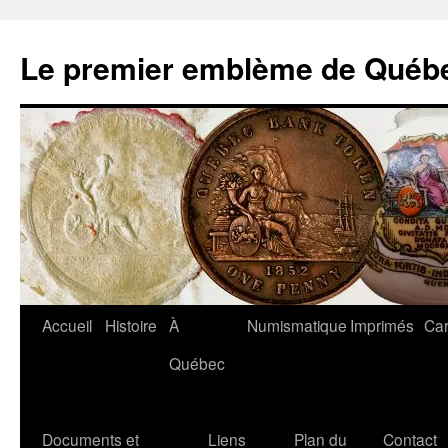
Aller
au
Le premier emblème de Québ
contenu
Accueil
Histoire
À
Numismatique
Imprimés
Car
Québec
Documents et
Liens
Plan du
Contact