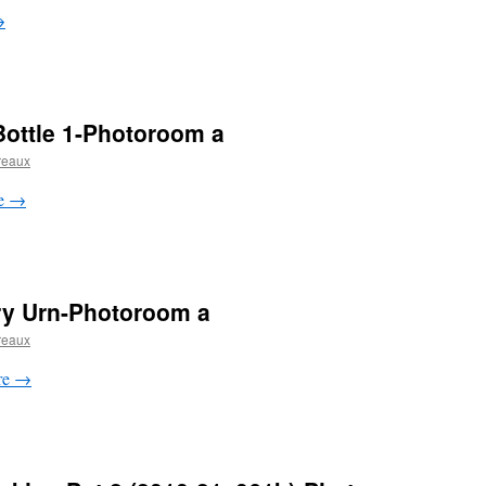
→
ottle 1-Photoroom a
reaux
re
→
y Urn-Photoroom a
reaux
ure
→