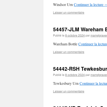
Windsor Urn
Continuer la lecture
Laisser un commentaire
54457-JLM Wareham B
Publié le
8 octobre 2024
par
marretgrave
Wareham Bottle
Continuer la lectu
Laisser un commentaire
54442-RSH Tewkesbur
Publié le
8 octobre 2024
par
marretgrave
Tewkesbury Urn
Continuer la lect
Laisser un commentaire