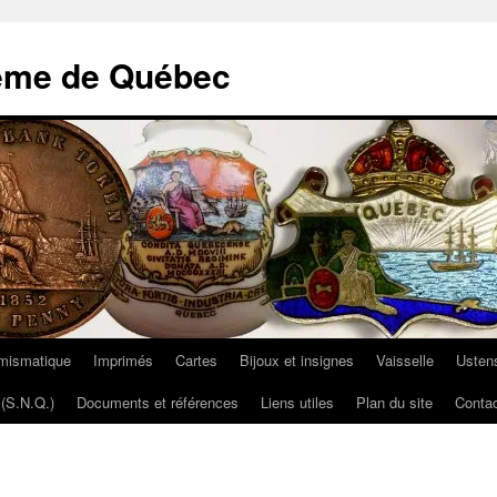
ème de Québec
mismatique
Imprimés
Cartes
Bijoux et insignes
Vaisselle
Ustens
(S.N.Q.)
Documents et références
Liens utiles
Plan du site
Contac