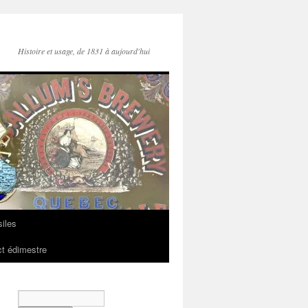
Histoire et usage, de 1831 à aujourd'hui
iles
t édimestre