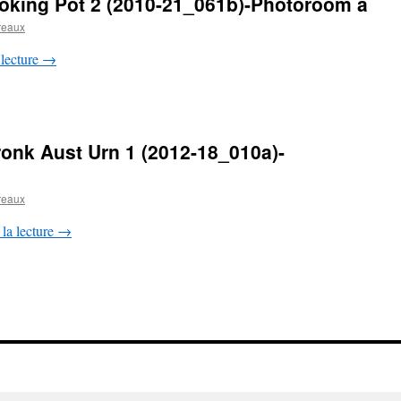
oking Pot 2 (2010-21_061b)-Photoroom a
reaux
 lecture
→
nk Aust Urn 1 (2012-18_010a)-
reaux
la lecture
→