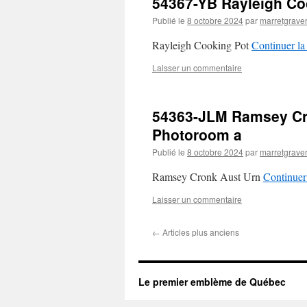
54367-YB Rayleigh Co
Publié le
8 octobre 2024
par
marretgrave
Rayleigh Cooking Pot
Continuer la
Laisser un commentaire
54363-JLM Ramsey Cro
Photoroom a
Publié le
8 octobre 2024
par
marretgrave
Ramsey Cronk Aust Urn
Continuer 
Laisser un commentaire
←
Articles plus anciens
Le premier emblème de Québec