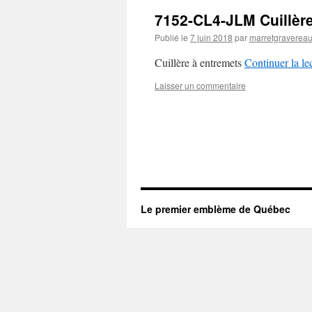
7152-CL4-JLM Cuillèr
Publié le
7 juin 2018
par
marretgraverea
Cuillère à entremets
Continuer la le
Laisser un commentaire
Le premier emblème de Québec