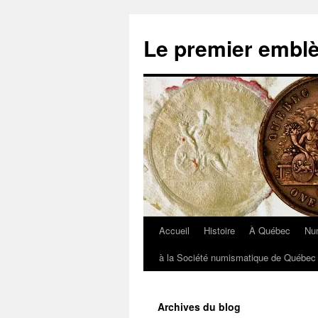
Aller
au
Le premier embl
contenu
Accueil
Histoire
À Québec
Nu
à la Société numismatique de Québec 
Archives du blog