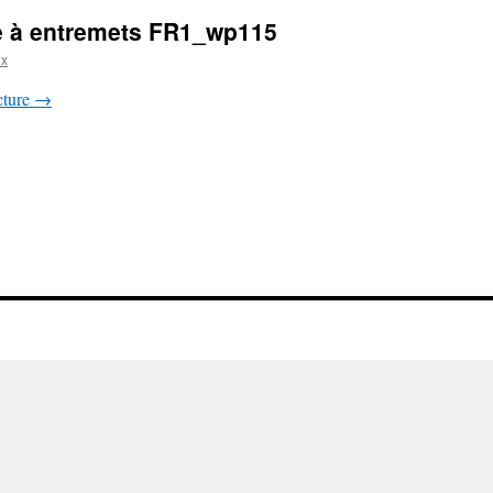
e à entremets FR1_wp115
ux
cture
→