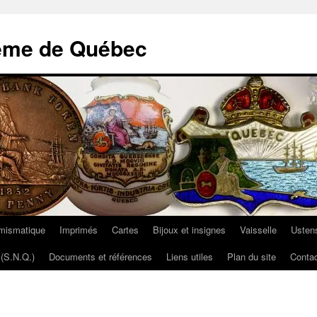
ème de Québec
mismatique
Imprimés
Cartes
Bijoux et insignes
Vaisselle
Ustens
(S.N.Q.)
Documents et références
Liens utiles
Plan du site
Contac