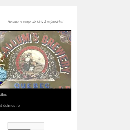
Histoire et usage, de 1831 à aujourd'hui
iles
t édimestre