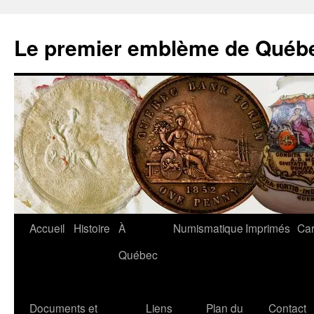
Aller
au
Le premier emblème de Québ
contenu
Accueil
Histoire
À
Numismatique
Imprimés
Car
Québec
Documents et
Liens
Plan du
Contact