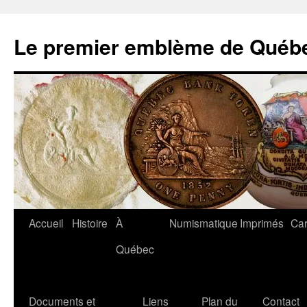
Aller
au
Le premier emblème de Québ
contenu
Accueil
Histoire
À
Numismatique
Imprimés
Car
Québec
Documents et
Liens
Plan du
Contact