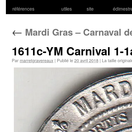
références
utiles
site
édimestr
←
Mardi Gras – Carnaval d
1611c-YM Carnival 1-
Par
marretgravereaux
|
Publié le
20 avril 2018
|
La taille origina