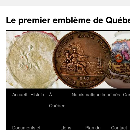
Aller
au
Le premier emblème de Québ
contenu
Accueil
Histoire
À
Numismatique
Imprimés
Car
Québec
Documents et
Liens
Plan du
Contact