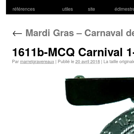
références
utiles
site
édimestr
←
Mardi Gras – Carnaval d
1611b-MCQ Carnival 
Par
marretgravereaux
|
Publié le
20 avril 2018
|
La taille origina