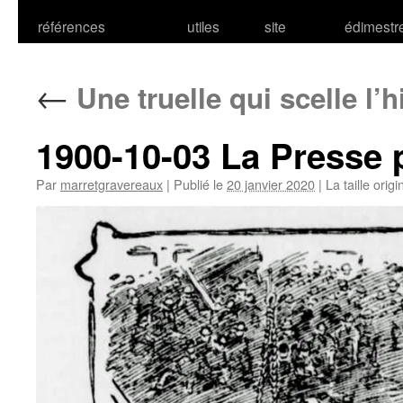
références
utiles
site
édimestr
←
Une truelle qui scelle l’h
1900-10-03 La Presse
Par
marretgravereaux
|
Publié le
20 janvier 2020
|
La taille orig