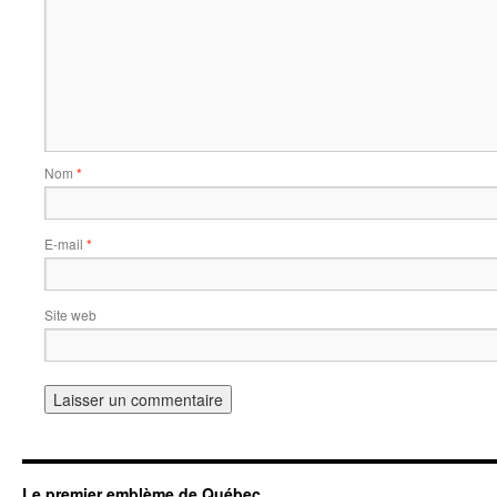
Nom
*
E-mail
*
Site web
Le premier emblème de Québec