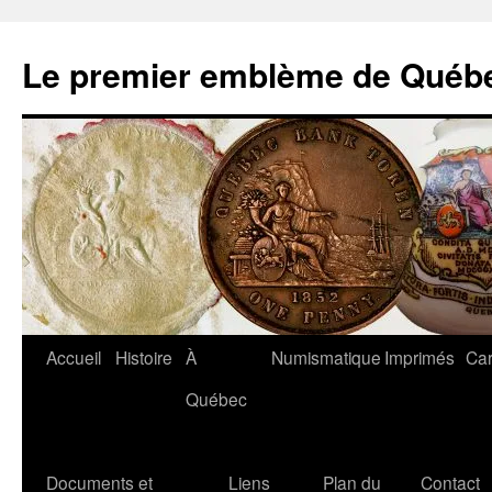
Aller
au
Le premier emblème de Québ
contenu
Accueil
Histoire
À
Numismatique
Imprimés
Car
Québec
Documents et
Liens
Plan du
Contact