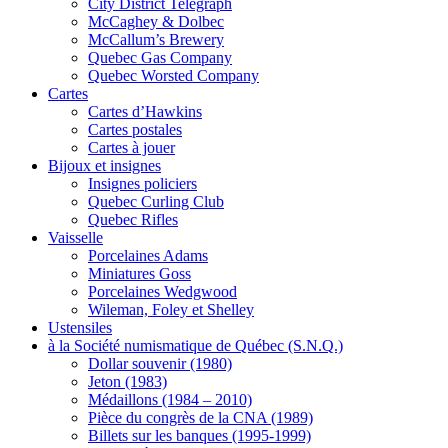
City District Telegraph
McCaghey & Dolbec
McCallum’s Brewery
Quebec Gas Company
Quebec Worsted Company
Cartes
Cartes d’Hawkins
Cartes postales
Cartes à jouer
Bijoux et insignes
Insignes policiers
Quebec Curling Club
Quebec Rifles
Vaisselle
Porcelaines Adams
Miniatures Goss
Porcelaines Wedgwood
Wileman, Foley et Shelley
Ustensiles
à la Société numismatique de Québec (S.N.Q.)
Dollar souvenir (1980)
Jeton (1983)
Médaillons (1984 – 2010)
Pièce du congrès de la CNA (1989)
Billets sur les banques (1995-1999)