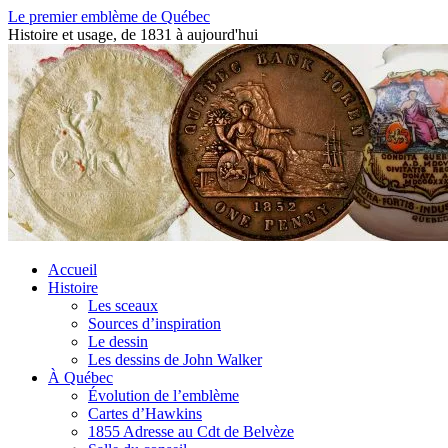
Aller
Le premier emblème de Québec
au
Histoire et usage, de 1831 à aujourd'hui
contenu
Accueil
Histoire
Les sceaux
Sources d’inspiration
Le dessin
Les dessins de John Walker
À Québec
Évolution de l’emblème
Cartes d’Hawkins
1855 Adresse au Cdt de Belvèze