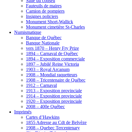
Salle du conseil
Fauteuils de maires
Camion de pompiers
Insignes policiers
Monument Short-Wallick
Monument cimetière St-Charles
Numismatique
Banque de Québec
Banque Nationale
vers 1870 – Henry Fry Prize
1894 – Carnaval de Québec
1894 – Exposition commerciale
1897 – Jubilé Reine Victoria
1903 – Royal Arcanum
1908 – Mondial raquetteurs
1908 – Tricentenaire de Québec
1912 – Carnaval
1913 – Exposition provinciale
1914 – Exposition provinciale
1920 – Exposition provinciale
2008 – 400e Québec
Imprimés
Cartes d’Hawkins
1855 Adresse au Cdt de Belvèze
1908 – Quebec Tercentenary