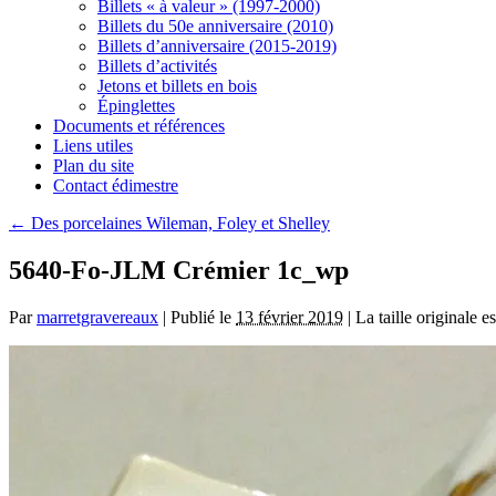
Billets « à valeur » (1997-2000)
Billets du 50e anniversaire (2010)
Billets d’anniversaire (2015-2019)
Billets d’activités
Jetons et billets en bois
Épinglettes
Documents et références
Liens utiles
Plan du site
Contact édimestre
←
Des porcelaines Wileman, Foley et Shelley
5640-Fo-JLM Crémier 1c_wp
Par
marretgravereaux
|
Publié le
13 février 2019
|
La taille originale e