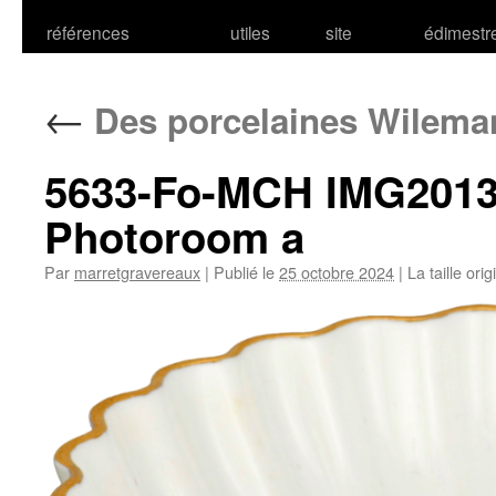
références
utiles
site
édimestr
←
Des porcelaines Wileman
5633-Fo-MCH IMG2013
Photoroom a
Par
marretgravereaux
|
Publié le
25 octobre 2024
|
La taille ori