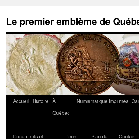
Aller
au
Le premier emblème de Québ
contenu
Accueil
Histoire
À
Numismatique
Imprimés
Car
Québec
Documents et
Liens
Plan du
Contact