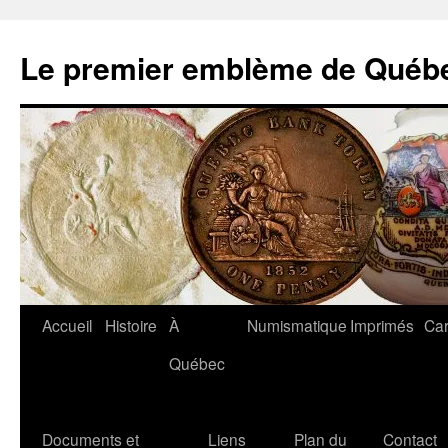
Aller
au
Le premier emblème de Québ
contenu
Accueil
Histoire
À
Numismatique
Imprimés
Car
Québec
Documents et
Liens
Plan du
Contact