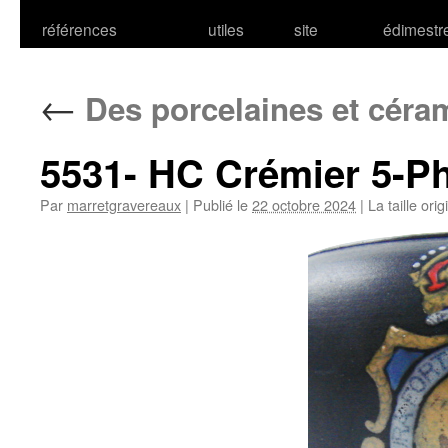
références
utiles
site
édimestr
←
Des porcelaines et cér
5531- HC Crémier 5-P
Par
marretgravereaux
|
Publié le
22 octobre 2024
|
La taille ori