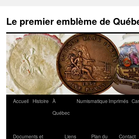
Aller
au
Le premier emblème de Québ
contenu
Accueil
Histoire
À
Numismatique
Imprimés
Car
Québec
Documents et
Liens
Plan du
Contact