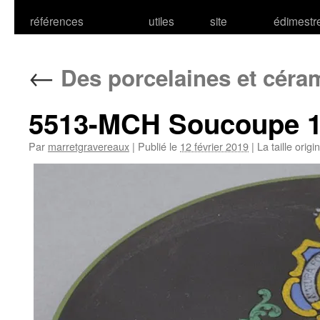
références
utiles
site
édimestr
←
Des porcelaines et cér
5513-MCH Soucoupe 
Par
marretgravereaux
|
Publié le
12 février 2019
|
La taille origi