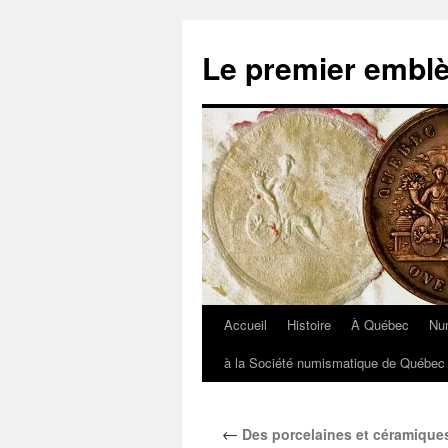
Aller
au
Le premier embl
contenu
Accueil
Histoire
À Québec
Nu
à la Société numismatique de Québec 
←
Des porcelaines et céramiqu