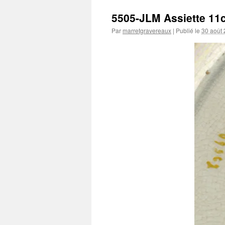
5505-JLM Assiette 11
Par
marretgravereaux
|
Publié le
30 août