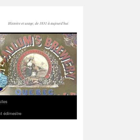
Histoire et usage, de 1831 à aujourd'hui
iles
t édimestre