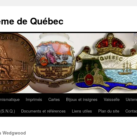
ème de Québec
mismatique
Imprimés
Cartes
Bijoux et insignes
Vaisselle
Ustens
(S.N.Q.)
Documents et références
Liens utiles
Plan du site
Contac
es Wedgwood