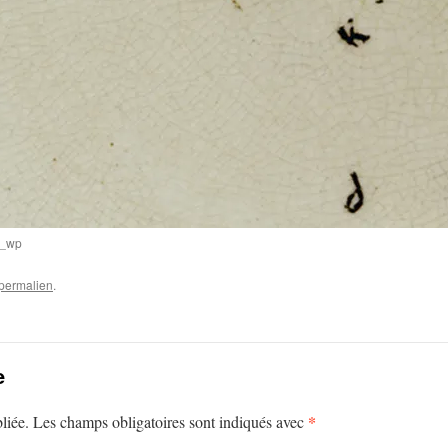
)_wp
permalien
.
e
*
liée.
Les champs obligatoires sont indiqués avec