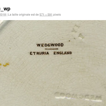
c_wp
 2018
|
La taille originale est de
571 × 591
pixels