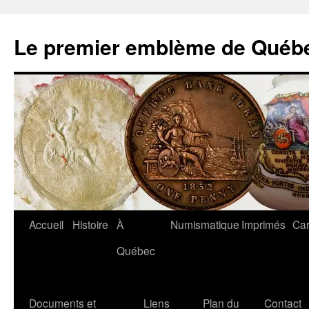
Aller
au
Le premier emblème de Québ
contenu
Accueil
Histoire
À
Numismatique
Imprimés
Car
Québec
Documents et
Liens
Plan du
Contact