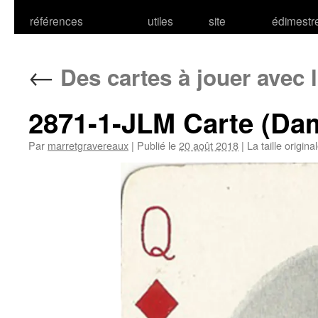
références
utiles
site
édimestr
←
Des cartes à jouer avec
2871-1-JLM Carte (Da
Par
marretgravereaux
|
Publié le
20 août 2018
|
La taille origina