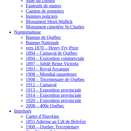
Salle du conseil
Fauteuils de maires
Camion de pompiers
Insignes policiers
Monument Short-Wallick
Monument cimetière St-Charles
Numismatique
Banque de Québec
Banque Nationale
vers 1870 – Henry Fry Prize
1894 – Carnaval de Québec
1894 – Exposition commerciale
1897 – Jubilé Reine Victoria
1903 – Royal Arcanum
1908 – Mondial raquetteurs
1908 – Tricentenaire de Québec
1912 – Carnaval
1913 – Exposition provinciale
1914 – Exposition provinciale
1920 – Exposition provinciale
2008 – 400e Québec
Imprimés
Cartes d’Hawkins
1855 Adresse au Cdt de Belvèze
1908 – Quebec Tercentenary