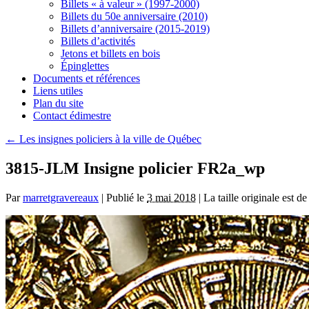
Billets « à valeur » (1997-2000)
Billets du 50e anniversaire (2010)
Billets d’anniversaire (2015-2019)
Billets d’activités
Jetons et billets en bois
Épinglettes
Documents et références
Liens utiles
Plan du site
Contact édimestre
←
Les insignes policiers à la ville de Québec
3815-JLM Insigne policier FR2a_wp
Par
marretgravereaux
|
Publié le
3 mai 2018
|
La taille originale est d