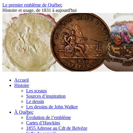
Aller
Le premier emblème de Québec
au
Histoire et usage, de 1831 à aujourd'hui
contenu
Accueil
Histoire
Les sceaux
Sources d’inspiration
Le dessin
Les dessins de John Walker
À Québec
Évolution de l’emblème
Cartes d’Hawkins
1855 Adresse au Cdt de Belvèze