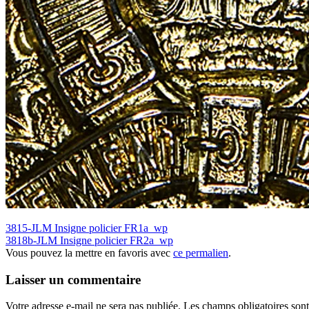
3815-JLM Insigne policier FR1a_wp
3818b-JLM Insigne policier FR2a_wp
Vous pouvez la mettre en favoris avec
ce permalien
.
Laisser un commentaire
Votre adresse e-mail ne sera pas publiée.
Les champs obligatoires son