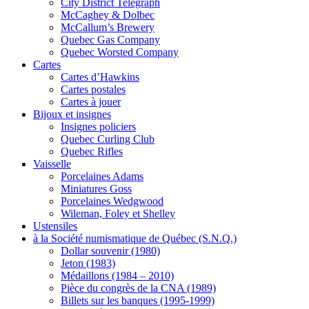
City District Telegraph
McCaghey & Dolbec
McCallum’s Brewery
Quebec Gas Company
Quebec Worsted Company
Cartes
Cartes d’Hawkins
Cartes postales
Cartes à jouer
Bijoux et insignes
Insignes policiers
Quebec Curling Club
Quebec Rifles
Vaisselle
Porcelaines Adams
Miniatures Goss
Porcelaines Wedgwood
Wileman, Foley et Shelley
Ustensiles
à la Société numismatique de Québec (S.N.Q.)
Dollar souvenir (1980)
Jeton (1983)
Médaillons (1984 – 2010)
Pièce du congrès de la CNA (1989)
Billets sur les banques (1995-1999)