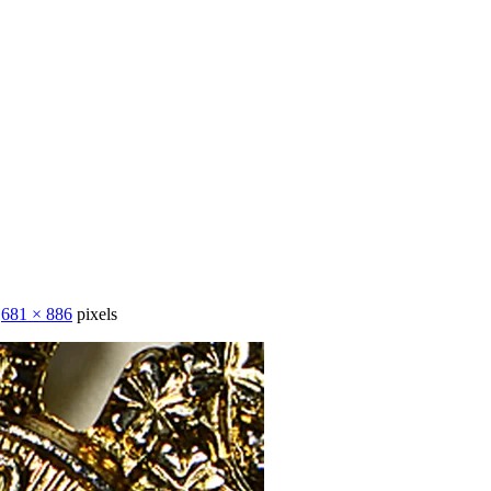
e
681 × 886
pixels