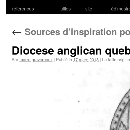
références
utiles
site
édimestr
←
Sources d’inspiration p
Diocese anglican que
Par
marretgravereaux
|
Publié le
17 mars 2018
|
La taille origin