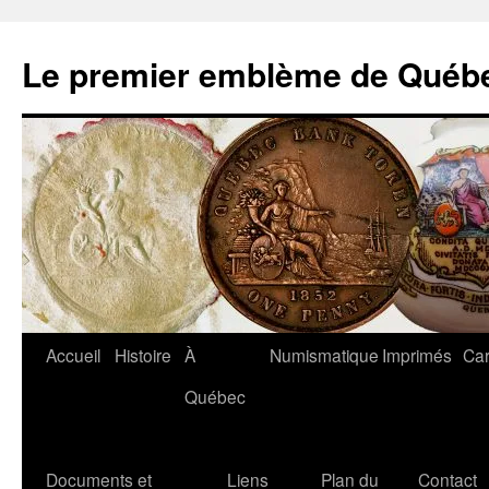
Aller
au
Le premier emblème de Québ
contenu
Accueil
Histoire
À
Numismatique
Imprimés
Car
Québec
Documents et
Liens
Plan du
Contact