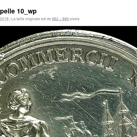
apelle 10_wp
 2018
|
La taille originale est de
882 × 886
pixels