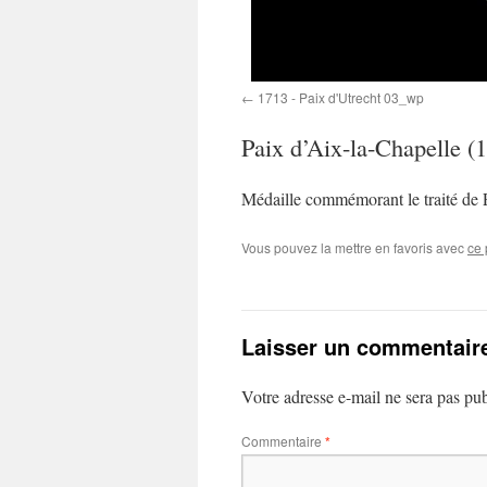
1713 - Paix d'Utrecht 03_wp
Paix d’Aix-la-Chapelle (
Médaille commémorant le traité de P
Vous pouvez la mettre en favoris avec
ce 
Laisser un commentair
Votre adresse e-mail ne sera pas pub
Commentaire
*