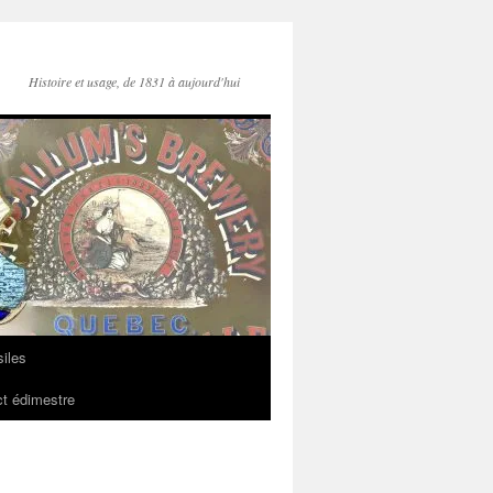
Histoire et usage, de 1831 à aujourd'hui
iles
t édimestre