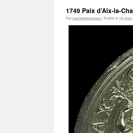
1749 Paix d’Aix-la-Ch
Par
marretgravereaux
|
Publié le
16 mars