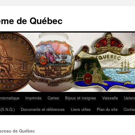
ème de Québec
mismatique
Imprimés
Cartes
Bijoux et insignes
Vaisselle
Ustens
(S.N.Q.)
Documents et références
Liens utiles
Plan du site
Contac
e sceau de Québec